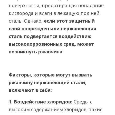
поверхности, предотвращая попадание 
ГРАНУЛЯТОР
Русский
кислорода и влаги в лежащую под ней 
АВТОМАТИЧЕСКАЯ ЛИНИЯ
сталь. Однако, 
если этот защитный 
ГРАНУЛЯЦИИ
Русский
СВЯЗАТЬСЯ С НАМИ
слой поврежден или нержавеющая 
МАШИНА ДЛЯ КАПСУЛИРОВАНИЯ
English
сталь подвергается воздействию 
МЯГКО
высококоррозионных сред, может 
Español
ПРОЦЕССОР С ЖИДКИМ СЛОЕМ
возникнуть ржавчина.
Deutsch
МАШИНА ДЛЯ НАПОЛНЕНИЯ
ДЕЗИНФИЦИ
Факторы, которые могут вызвать 
ПОКРЫТИЕ
ржавчину нержавеющей стали, 
УПАКОВОЧНАЯ МАШИНА
включают в себя:
ДЕКАПСЮЛЯТОР
1. 
Воздействие хлоридов: 
Среды с 
высоким содержанием хлоридов, такие 
МАШИНА ДЛЯ ДЕМОНТАЖА