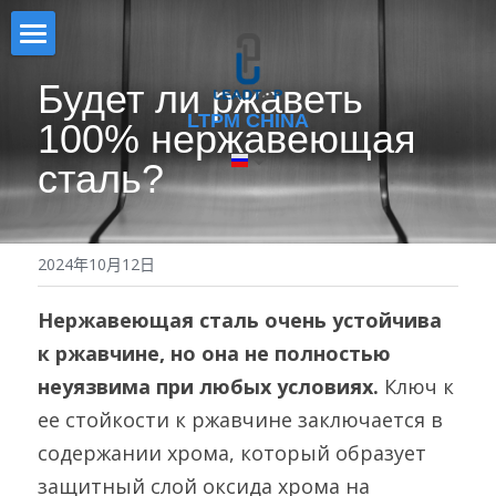
Дом
Будет ли ржаветь 
LTPM CHINA
PRODUCT
100% нержавеющая 
сталь?
СЕРТИФИКАТ
ФОРМА РЕШЕНИЯ
СМЕСИТЕЛЬ
Раствор в форме капсул
НОВОСТИ
2024年10月12日
Однопуансонный таблеточный прес
Решение в форме таблетки
О НАС
Нержавеющая сталь очень устойчива 
ПРЕСС ДЛЯ ТАБЛЕТКИ
Раствор порошковой/гранулирован
СКАЧАТЬ
к ржавчине, но она не полностью 
АВТОМАТИЧЕСКАЯ МАШИНА ДЛЯ
неуязвима при любых условиях. 
Ключ к 
ВЫСТАВКА
НАПОЛ
ее стойкости к ржавчине заключается в 
VIDEO
ПОЛУАВТОМАТИЧЕСКИЙ
содержании хрома, который образует 
НАПОЛНИТЕЛЬ
защитный слой оксида хрома на 
搜索