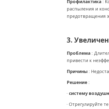
Профилактика 
: 
распыления и кон
предотвращения э
3. Увеличе
Проблема 
: Длите
привести к неэффе
Причины 
: Недост
Решение 
:
· 
систему воздушн
· Отрегулируйте т