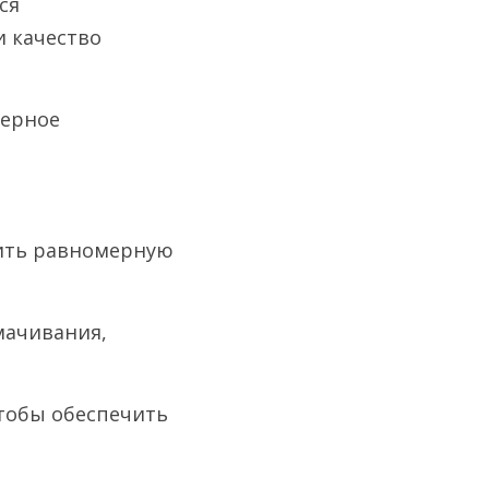
я 
качество 
ерное 
ить равномерную 
ачивания, 
тобы обеспечить 