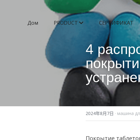
Дом
PRODUCT
СЕРТИФИКАТ
4 распр
покрыти
устране
2024年8月7日
·
машина дл
Покрытие таблеток