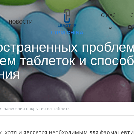
О НАС
С
НОВОСТИ
LTPM CHINA
остраненных проблем
ем таблеток и способ
ния
я нанесения покрытия на таблетк
, хотя и является необходимым для фармацевтич