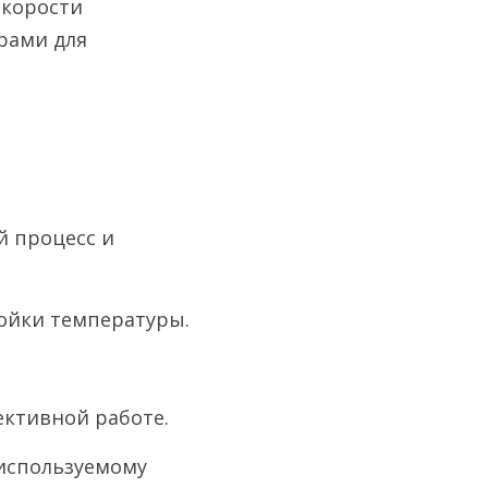
корости 
ами для 
 процесс и 
ройки температуры.
ективной работе.
используемому 