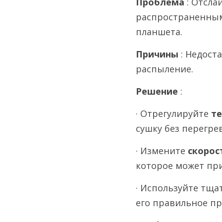
Проблема 
: Отсла
распространенным
планшета.
Причины 
: Недост
распыление.
Решение 
:
· Отрегулируйте 
те
сушку без перегрев
· Измените 
скорос
которое может пр
· Используйте тща
его правильное п