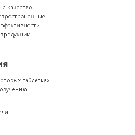
а качество 
спространенные 
ффективности 
 продукции.
ия
оторых таблетках 
олучению 
ли 