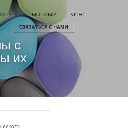
КАЧАТЬ
ВЫСТАВКА
VIDEO
СВЯЗАТЬСЯ С НАМИ
ы с 
ы их 
еского 