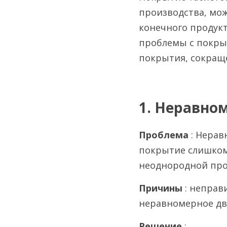
производства, мож
конечного продукт
проблемы с покры
покрытия, сокращ
1. Неравно
Проблема 
: Нерав
покрытие слишком 
неоднородной про
Причины 
: неправ
неравномерное дв
Решение 
: