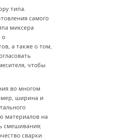
ру типа. 
товления самого 
па миксера 
о 
в, а также о том, 
гласовать 
есителя, чтобы 
ия во многом 
имер, ширина и 
тального 
ю материалов на 
 смешивания; 
чество сварки 