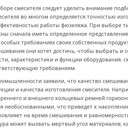
боре смесителя следует уделить внимание подбо
сителя во многом определяется точностью изго
ффективностью работы фюзеляжа. При выборе ти
ны сначала иметь определенное представление 
 особых требованиях своих собственных продукто
ешивания они хотят достичь, чтобы выбрать и со
ти, характеристики и функции оборудования. см
ответствующую требованиям.
промышленности заявили, что качество смешиван
укции и качества изготовления смесителя. Напр
реннего и внешнего кольцевых ремней горизон
я необоснованными, что приведет к накоплени
повлияет на время смешивания и равномерность
ура может вызвать мертвый угол материалов; ка