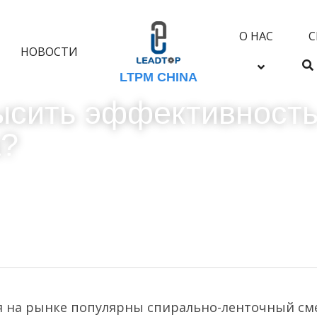
О НАС
С
НОВОСТИ
LTPM CHINA
ысить эффективность
а?
я на рынке популярны спирально-ленточный сме