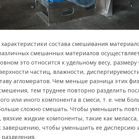
 характеристики состава смешивания материалов
различных смешанных материалов осуществляет
овном это относится к удельному весу, размеру ч
ерхности частиц, влажности, диспергируемости,
таву агломератов. Чем меньше разница этих физи
смешения, тем труднее повторно разделить посл
го или иного компонента в смеси, т. е. чем бол
больше сложно смешать. Чтобы уменьшить повто
 вязкие жидкие компоненты, такие как меласса, 
 завершению, чтобы уменьшить ее дисперсию и,
 разделения.