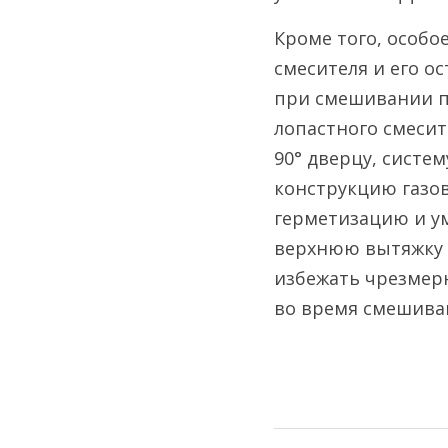
Кроме того, особо
смесителя и его о
при смешивании п
лопастного смесит
90° дверцу, систе
конструкцию газов
герметизацию и ум
верхнюю вытяжку т
избежать чрезмерн
во время смешива