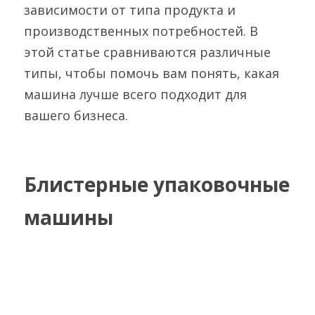
зависимости от типа продукта и 
ГРАНУЛЯТОР
Русский
производственных потребностей. В 
АВТОМАТИЧЕСКАЯ ЛИНИЯ
этой статье сравниваются различные 
ГРАНУЛЯЦИИ
Русский
типы, чтобы помочь вам понять, какая 
СВЯЗАТЬСЯ С НАМИ
МАШИНА ДЛЯ КАПСУЛИРОВАНИЯ
машина лучше всего подходит для 
English
МЯГКО
вашего бизнеса.
Español
ПРОЦЕССОР С ЖИДКИМ СЛОЕМ
Deutsch
МАШИНА ДЛЯ НАПОЛНЕНИЯ
ДЕЗИНФИЦИ
Блистерные упаковочные 
ПОКРЫТИЕ
машины
УПАКОВОЧНАЯ МАШИНА
ДЕКАПСЮЛЯТОР
МАШИНА ДЛЯ ДЕМОНТАЖА