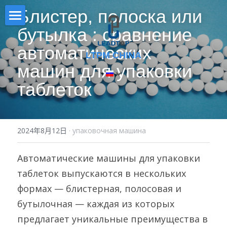
Блистер, полоска или 
бутылка : сравнение 
Дом
автоматических 
LTPM CHINA
PRODUCT
машин для упаковки 
СЕРТИФИКАТ
ФОРМА РЕШЕНИЯ
таблеток
СМЕСИТЕЛЬ
Раствор в форме капсул
НОВОСТИ
Однопуансонный таблеточный прес
Решение в форме таблетки
О НАС
2024年8月12日
·
упаковочная машина
ПРЕСС ДЛЯ ТАБЛЕТКИ
Раствор порошковой/гранулирован
СКАЧАТЬ
Автоматические машины для упаковки 
таблеток выпускаются в нескольких 
АВТОМАТИЧЕСКАЯ МАШИНА ДЛЯ
ВЫСТАВКА
НАПОЛ
формах — блистерная, полосовая и 
VIDEO
бутылочная — каждая из которых 
ПОЛУАВТОМАТИЧЕСКИЙ
НАПОЛНИТЕЛЬ
предлагает уникальные преимущества в 
搜索