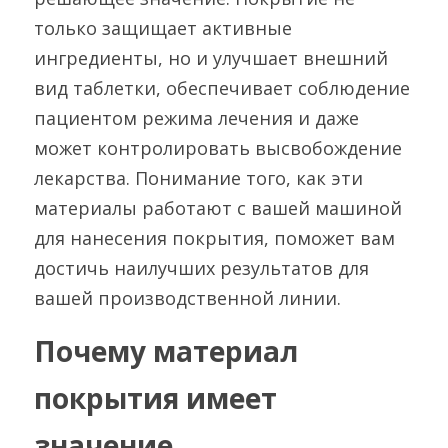
ГРАНУЛЯТОР
только защищает активные 
Русский
ингредиенты, но и улучшает внешний 
АВТОМАТИЧЕСКАЯ ЛИНИЯ
ГРАНУЛЯЦИИ
вид таблетки, обеспечивает соблюдение 
Русский
СВЯЗАТЬСЯ С НАМИ
пациентом режима лечения и даже 
МАШИНА ДЛЯ КАПСУЛИРОВАНИЯ
English
МЯГКО
может контролировать высвобождение 
лекарства. Понимание того, как эти 
Español
ПРОЦЕССОР С ЖИДКИМ СЛОЕМ
материалы работают с вашей машиной 
Deutsch
для нанесения покрытия, поможет вам 
МАШИНА ДЛЯ НАПОЛНЕНИЯ
ДЕЗИНФИЦИ
достичь наилучших результатов для 
вашей производственной линии.
ПОКРЫТИЕ
Почему материал 
УПАКОВОЧНАЯ МАШИНА
покрытия имеет 
ДЕКАПСЮЛЯТОР
значение
МАШИНА ДЛЯ ДЕМОНТАЖА