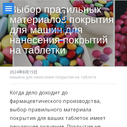
Выбор правильных 
материалов покрытия 
Дом
для машин для 
LTPM CHINA
PRODUCT
нанесения покрытий 
СЕРТИФИКАТ
ФОРМА РЕШЕНИЯ
на таблетки
СМЕСИТЕЛЬ
Раствор в форме капсул
НОВОСТИ
Однопуансонный таблеточный прес
Решение в форме таблетки
2024年8月15日
О НАС
·
машина для нанесения покрытия на таблетк
ПРЕСС ДЛЯ ТАБЛЕТКИ
Раствор порошковой/гранулирован
СКАЧАТЬ
Когда дело доходит до 
АВТОМАТИЧЕСКАЯ МАШИНА ДЛЯ
ВЫСТАВКА
фармацевтического производства, 
НАПОЛ
выбор правильного материала 
VIDEO
ПОЛУАВТОМАТИЧЕСКИЙ
покрытия для ваших таблеток имеет 
НАПОЛНИТЕЛЬ
搜索
решающее значение. Покрытие не 