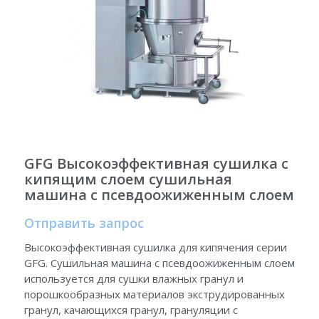
ГРАНУЛЯТОР
Русский
АВТОМАТИЧЕСКАЯ ЛИНИЯ
ГРАНУЛЯЦИИ
Русский
СВЯЗАТЬСЯ С НАМИ
МАШИНА ДЛЯ КАПСУЛИРОВАНИЯ
English
МЯГКО
Español
ПРОЦЕССОР С ЖИДКИМ СЛОЕМ
GFG Высокоэффективная сушилка с
Deutsch
МАШИНА ДЛЯ НАПОЛНЕНИЯ
кипящим слоем сушильная
ДЕЗИНФИЦИ
машина с псевдоожиженным слоем
ПОКРЫТИЕ
Отправить запрос
УПАКОВОЧНАЯ МАШИНА
Высокоэффективная сушилка для кипячения серии
GFG. Сушильная машина с псевдоожиженным слоем
ДЕКАПСЮЛЯТОР
используется для сушки влажных гранул и
порошкообразных материалов экструдированных
гранул, качающихся гранул, грануляции с
МАШИНА ДЛЯ ДЕМОНТАЖА