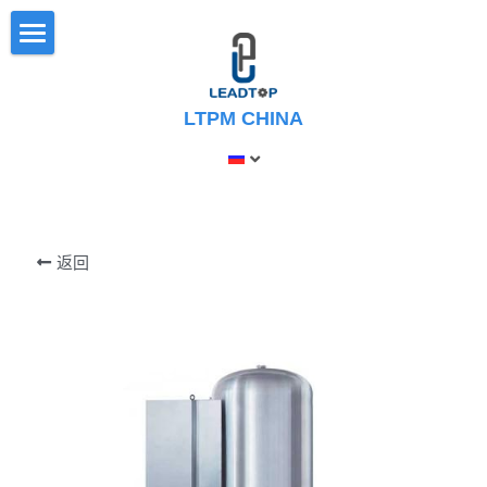
×
博客分类
Дом
所有博客分类
LTPM CHINA
PRODUCT
Exhibition
СЕРТИФИКАТ
ФОРМА РЕШЕНИЯ
СМЕСИТЕЛЬ
Раствор в форме капсул
НОВОСТИ
返回
Однопуансонный таблеточный прес
Решение в форме таблетки
О НАС
ПРЕСС ДЛЯ ТАБЛЕТКИ
Раствор порошковой/гранулирован
СКАЧАТЬ
АВТОМАТИЧЕСКАЯ МАШИНА ДЛЯ
ВЫСТАВКА
НАПОЛ
VIDEO
ПОЛУАВТОМАТИЧЕСКИЙ
НАПОЛНИТЕЛЬ
搜索