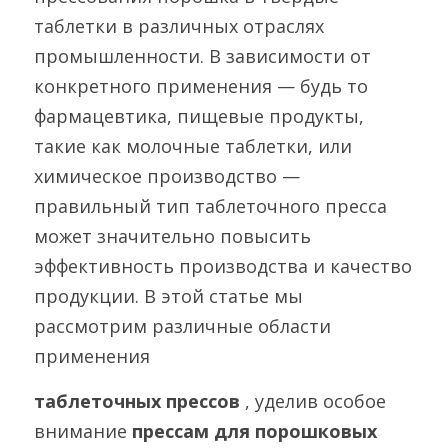
ГРАНУЛЯТОР
таблетки в различных отраслях 
Русский
промышленности. В зависимости от 
АВТОМАТИЧЕСКАЯ ЛИНИЯ
ГРАНУЛЯЦИИ
конкретного применения — будь то 
Русский
СВЯЗАТЬСЯ С НАМИ
фармацевтика, пищевые продукты, 
МАШИНА ДЛЯ КАПСУЛИРОВАНИЯ
English
такие как молочные таблетки, или 
МЯГКО
химическое производство — 
Español
ПРОЦЕССОР С ЖИДКИМ СЛОЕМ
правильный тип таблеточного пресса 
Deutsch
может значительно повысить 
МАШИНА ДЛЯ НАПОЛНЕНИЯ
ДЕЗИНФИЦИ
эффективность производства и качество 
продукции. В этой статье мы 
ПОКРЫТИЕ
рассмотрим различные области 
УПАКОВОЧНАЯ МАШИНА
применения 
ДЕКАПСЮЛЯТОР
таблеточных прессов 
, уделив особое 
внимание 
прессам для порошковых 
МАШИНА ДЛЯ ДЕМОНТАЖА