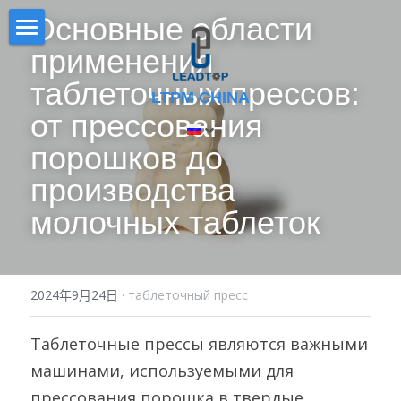
Основные области 
применения 
Дом
таблеточных прессов: 
LTPM CHINA
PRODUCT
от прессования 
СЕРТИФИКАТ
ФОРМА РЕШЕНИЯ
порошков до 
производства 
СМЕСИТЕЛЬ
Раствор в форме капсул
НОВОСТИ
молочных таблеток
Однопуансонный таблеточный прес
Решение в форме таблетки
О НАС
ПРЕСС ДЛЯ ТАБЛЕТКИ
Раствор порошковой/гранулирован
СКАЧАТЬ
2024年9月24日
·
таблеточный пресс
АВТОМАТИЧЕСКАЯ МАШИНА ДЛЯ
ВЫСТАВКА
НАПОЛ
Таблеточные прессы являются важными 
VIDEO
ПОЛУАВТОМАТИЧЕСКИЙ
машинами, используемыми для 
НАПОЛНИТЕЛЬ
прессования порошка в твердые 
搜索